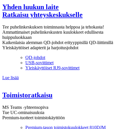
Yhden luukun laite
Ratkaisu yhteyskeskukselle
Tee puhelinkeskuksen toiminnasta helppoa ja tehokasta!
Ammattimaiset puhelinkeskusten kuulokkeet edullisesta
huippuluokkaan
Kaikenlaisia alemman QD-johdot erityyppisillä QD-liittimillä
Yleiskäyttöiset adapterit ja harjoitusjohdot
QD-johdot
USB-sovittimet
Yleiskäyttöiset RJ9-sovittimet
Lue lisää
Toimistoratkaisu
MS Teams -yhteensopiva
Tue UC-ominaisuuksia
Premium-tuotteet toimistokäyttöön
Premium-tason toimistokuulokkeet 810DJM