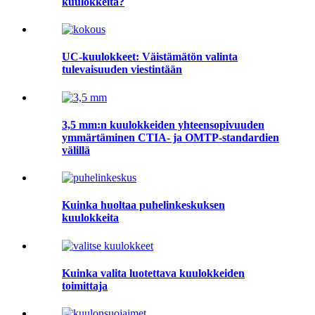
kuulokkeita?
UC-kuulokkeet: Väistämätön valinta
tulevaisuuden viestintään
3,5 mm:n kuulokkeiden yhteensopivuuden
ymmärtäminen CTIA- ja OMTP-standardien
välillä
Kuinka huoltaa puhelinkeskuksen
kuulokkeita
Kuinka valita luotettava kuulokkeiden
toimittaja