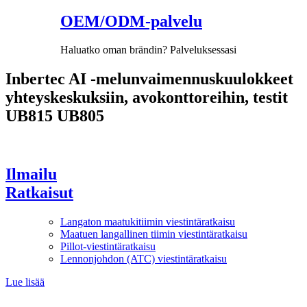
OEM/ODM-palvelu
Haluatko oman brändin? Palveluksessasi
Inbertec AI -melunvaimennuskuulokkeet
yhteyskeskuksiin, avokonttoreihin, testit
UB815 UB805
Ilmailu
Ratkaisut
Langaton maatukitiimin viestintäratkaisu
Maatuen langallinen tiimin viestintäratkaisu
Pillot-viestintäratkaisu
Lennonjohdon (ATC) viestintäratkaisu
Lue lisää