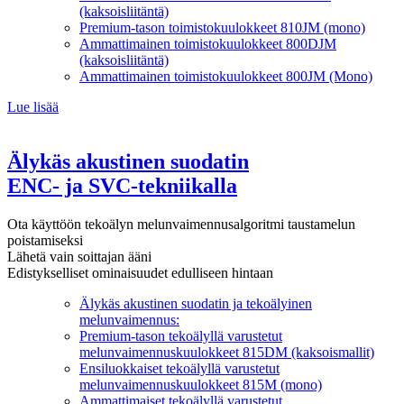
(kaksoisliitäntä)
Premium-tason toimistokuulokkeet 810JM (mono)
Ammattimainen toimistokuulokkeet 800DJM
(kaksoisliitäntä)
Ammattimainen toimistokuulokkeet 800JM (Mono)
Lue lisää
Älykäs akustinen suodatin
ENC- ja SVC-tekniikalla
Ota käyttöön tekoälyn melunvaimennusalgoritmi taustamelun
poistamiseksi
Lähetä vain soittajan ääni
Edistykselliset ominaisuudet edulliseen hintaan
Älykäs akustinen suodatin ja tekoälyinen
melunvaimennus:
Premium-tason tekoälyllä varustetut
melunvaimennuskuulokkeet 815DM (kaksoismallit)
Ensiluokkaiset tekoälyllä varustetut
melunvaimennuskuulokkeet 815M (mono)
Ammattimaiset tekoälyllä varustetut