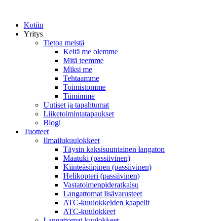
Kotiin
Yritys
Tietoa meistä
Keitä me olemme
Mitä teemme
Miksi me
Tehtaamme
Toimistomme
Tiimimme
Uutiset ja tapahtumat
Liiketoimintatapaukset
Blogi
Tuotteet
Ilmailukuulokkeet
Täysin kaksisuuntainen langaton
Maatuki (passiivinen)
Kiinteäsiipinen (passiivinen)
Helikopteri (passiivinen)
Vastatoimenpideratkaisu
Langattomat lisävarusteet
ATC-kuulokkeiden kaapelit
ATC-kuulokkeet
Langattomat kuulokkeet