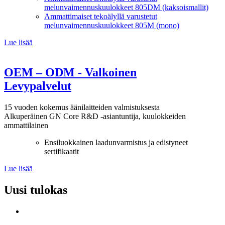
melunvaimennuskuulokkeet 805DM (kaksoismallit)
Ammattimaiset tekoälyllä varustetut
melunvaimennuskuulokkeet 805M (mono)
Lue lisää
OEM – ODM - Valkoinen
Levypalvelut
15 vuoden kokemus äänilaitteiden valmistuksesta
Alkuperäinen GN Core R&D -asiantuntija, kuulokkeiden
ammattilainen
Ensiluokkainen laadunvarmistus ja edistyneet
sertifikaatit
Lue lisää
Uusi tulokas