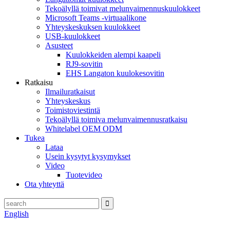
Tekoälyllä toimivat melunvaimennuskuulokkeet
Microsoft Teams -virtuaalikone
Yhteyskeskuksen kuulokkeet
USB-kuulokkeet
Asusteet
Kuulokkeiden alempi kaapeli
RJ9-sovitin
EHS Langaton kuulokesovitin
Ratkaisu
Ilmailuratkaisut
Yhteyskeskus
Toimistoviestintä
Tekoälyllä toimiva melunvaimennusratkaisu
Whitelabel OEM ODM
Tukea
Lataa
Usein kysytyt kysymykset
Video
Tuotevideo
Ota yhteyttä
English