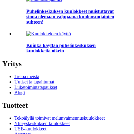
Puhelinkeskuksen kuulokkeet muistuttavat
sinua olemaan valppaana kuulonsuojainten
suhteen!
Kuinka käyttää puhelinkeskuksen
kuulokkeita oikein
Yritys
Tietoa meistä
Uutiset ja tapahtumat
Liiketoimintatapaukset
Blogi
Tuotteet
Tekoälyllä toimivat melunvaimennuskuulokkeet
Yhteyskeskuksen kuulokkeet
USB-kuulokkeet