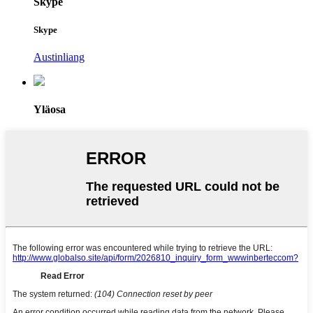
Skype
Skype
Austinliang
Yläosa