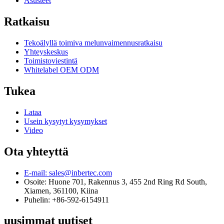
Asusteet
Ratkaisu
Tekoälyllä toimiva melunvaimennusratkaisu
Yhteyskeskus
Toimistoviestintä
Whitelabel OEM ODM
Tukea
Lataa
Usein kysytyt kysymykset
Video
Ota yhteyttä
E-mail: sales@inbertec.com
Osoite: Huone 701, Rakennus 3, 455 2nd Ring Rd South,
Xiamen, 361100, Kiina
Puhelin: +86-592-6154911
uusimmat uutiset