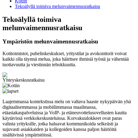
Kotiin
Tekoälyllä toimiva melunvaimennusratkaisu
Tekoälyllä toimiva
melunvaimennusratkaisu
Ympäristön melunvaimennusratkaisu
Kotitoimistot, puhelinkeskukset, yritystilat ja avokonttorit voivat
kaikki olla täynnä melua, joka häiritsee ihmisiä työstä ja vähentää
tuottavuutta ja viestinnän tehokkuutta.
Laajemmassa kontekstissa melu on valtava haaste nykypäivän yhä
digitaalisemmassa ja mobiilimmassa maailmassa,
etäasiakaspalveluissa ja VoIP- ja etäneuvottelusovellusten kautta
käytävissä verkkokeskusteluissa. Korvakuulokkeet ovat paras
valinta yrityksille, jotka haluavat kommunikoida selkeästi ja
sujuvasti asiakkaiden ja kollegoiden kanssa paljon häiriöitä
sisältävissä ympäristöissä.