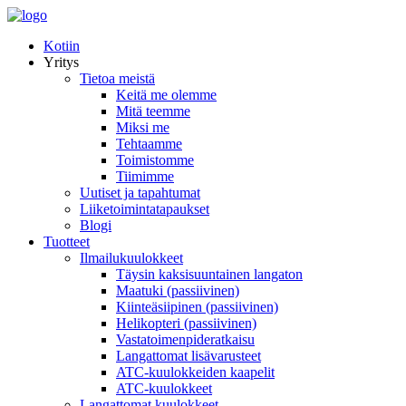
Kotiin
Yritys
Tietoa meistä
Keitä me olemme
Mitä teemme
Miksi me
Tehtaamme
Toimistomme
Tiimimme
Uutiset ja tapahtumat
Liiketoimintatapaukset
Blogi
Tuotteet
Ilmailukuulokkeet
Täysin kaksisuuntainen langaton
Maatuki (passiivinen)
Kiinteäsiipinen (passiivinen)
Helikopteri (passiivinen)
Vastatoimenpideratkaisu
Langattomat lisävarusteet
ATC-kuulokkeiden kaapelit
ATC-kuulokkeet
Langattomat kuulokkeet