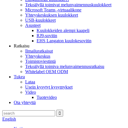
Tekoälyllä toimivat melunvaimennuskuulokkeet
Microsoft Teams -virtuaalikone
Yhteyskeskuksen kuulokkeet
USB-kuulokkeet
Asusteet
Kuulokkeiden alempi kaapeli
RJ9-sovitin
EHS Langaton kuulokesovitin
Ratkaisu
Ilmailuratkaisut
Yhteyskeskus
Toimistoviestintä
Tekoälyllä toimiva melunvaimennusratkaisu
Whitelabel OEM ODM
Tukea
Lataa
Usein kysytyt kysymykset
Video
Tuotevideo
Ota yhteyttä
English