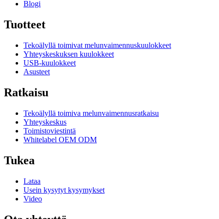
Blogi
Tuotteet
Tekoälyllä toimivat melunvaimennuskuulokkeet
Yhteyskeskuksen kuulokkeet
USB-kuulokkeet
Asusteet
Ratkaisu
Tekoälyllä toimiva melunvaimennusratkaisu
Yhteyskeskus
Toimistoviestintä
Whitelabel OEM ODM
Tukea
Lataa
Usein kysytyt kysymykset
Video