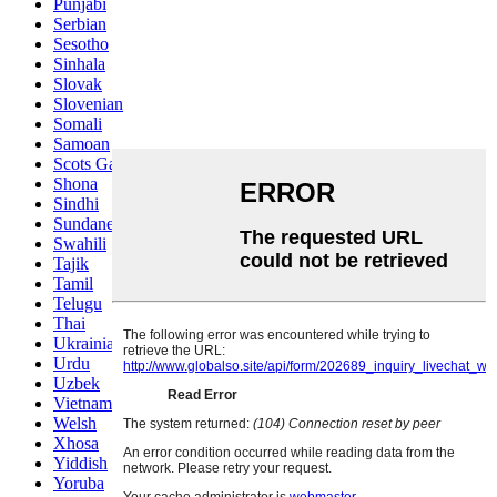
Punjabi
Serbian
Sesotho
Sinhala
Slovak
Slovenian
Somali
Samoan
Scots Gaelic
Shona
Sindhi
Sundanese
Swahili
Tajik
Tamil
Telugu
Thai
Ukrainian
Urdu
Uzbek
Vietnamese
Welsh
Xhosa
Yiddish
Yoruba