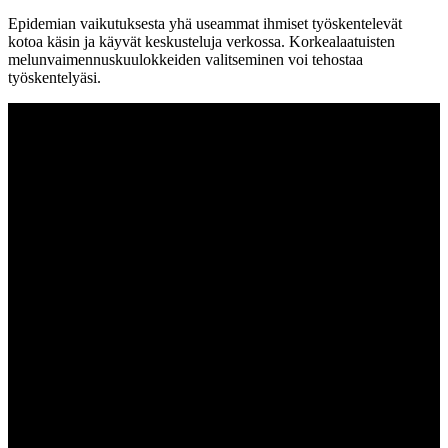
Epidemian vaikutuksesta yhä useammat ihmiset työskentelevät
kotoa käsin ja käyvät keskusteluja verkossa. Korkealaatuisten
melunvaimennuskuulokkeiden valitseminen voi tehostaa
työskentelyäsi.