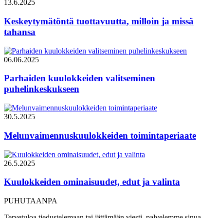
13.6.2025
Keskeytymätöntä tuottavuutta, milloin ja missä
tahansa
06.06.2025
Parhaiden kuulokkeiden valitseminen
puhelinkeskukseen
30.5.2025
Melunvaimennuskuulokkeiden toimintaperiaate
26.5.2025
Kuulokkeiden ominaisuudet, edut ja valinta
PUHUTAANPA
Tervetuloa tiedustelemaan tai jättämään viesti, palvelemme sinua