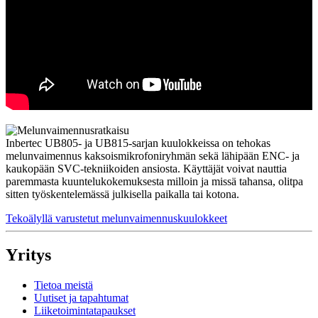
Inbertec UB805- ja UB815-sarjan kuulokkeissa on tehokas
melunvaimennus kaksoismikrofoniryhmän sekä lähipään ENC- ja
kaukopään SVC-tekniikoiden ansiosta. Käyttäjät voivat nauttia
paremmasta kuuntelukokemuksesta milloin ja missä tahansa, olitpa
sitten työskentelemässä julkisella paikalla tai kotona.
Tekoälyllä varustetut melunvaimennuskuulokkeet
Yritys
Tietoa meistä
Uutiset ja tapahtumat
Liiketoimintatapaukset