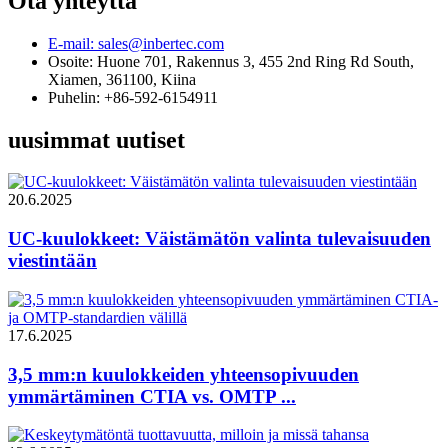
Ota yhteyttä
E-mail: sales@inbertec.com
Osoite: Huone 701, Rakennus 3, 455 2nd Ring Rd South,
Xiamen, 361100, Kiina
Puhelin: +86-592-6154911
uusimmat uutiset
20.6.2025
UC-kuulokkeet: Väistämätön valinta tulevaisuuden
viestintään
17.6.2025
3,5 mm:n kuulokkeiden yhteensopivuuden
ymmärtäminen CTIA vs. OMTP ...