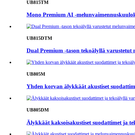
UB815TM
Mono Premium AI -melunvaimennuskuulokk
UB815DTM
Dual Premium -tason tekoälyllä varustetu
UB805M
Yhden korvan älykkäät akustiset suodattim
UB805DM
Älykkäät kaksoisakustiset suodattimet ja 