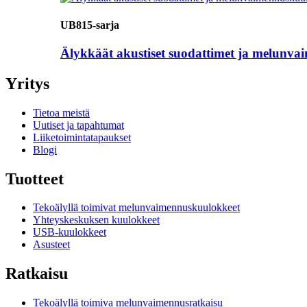
UB815-sarja
Älykkäät akustiset suodattimet ja melunvai
Yritys
Tietoa meistä
Uutiset ja tapahtumat
Liiketoimintatapaukset
Blogi
Tuotteet
Tekoälyllä toimivat melunvaimennuskuulokkeet
Yhteyskeskuksen kuulokkeet
USB-kuulokkeet
Asusteet
Ratkaisu
Tekoälyllä toimiva melunvaimennusratkaisu