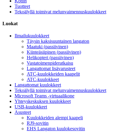
Kotiin
Tuotteet
Tekoälyllä toimivat melunvaimennuskuulokkeet
Luokat
Ilmailukuulokkeet
Täysin kaksisuuntainen langaton
Maatuki (passiivinen)
Kiinteäsiipinen (passiivinen)
Helikopteri (passiivinen)
Vastatoimenpideratkaisu
Langattomat lisävarusteet
ATC-kuulokkeiden kaapelit
ATC-kuulokkeet
Langattomat kuulokkeet
Tekoälyllä toimivat melunvaimennuskuulokkeet
Microsoft Teams -virtuaalikone
Yhteyskeskuksen kuulokkeet
USB-kuulokkeet
Asusteet
Kuulokkeiden alempi kaapeli
RJ9-sovitin
EHS Langaton kuulokesovitin