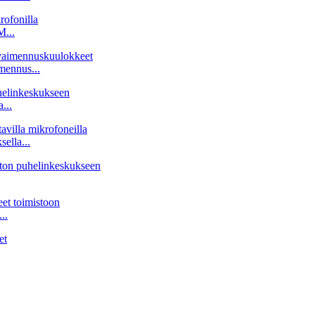
M...
mennus...
...
ella...
..