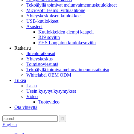
Tekoälyllä toimivat melunvaimennuskuulokkeet
Microsoft Teams -virtuaalikone
Yhteyskeskuksen kuulokkeet
USB-kuulokkeet
Asusteet
Kuulokkeiden alempi kaapeli
RJ9-sovitin
EHS Langaton kuulokesovitin
Ratkaisu
Ilmailuratkaisut
Yhteyskeskus
Toimistoviestintä
Tekoälyllä toimiva melunvaimennusratkaisu
Whitelabel OEM ODM
Tukea
Lataa
Usein kysytyt kysymykset
Video
Tuotevideo
Ota yhteyttä
English