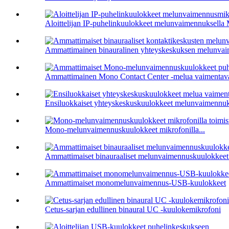
Aloittelijan IP-puhelinkuulokkeet melunvaimennuksella 
Ammattimainen binauralinen yhteyskeskuksen melunvai
Ammattimainen Mono Contact Center -melua vaimentava
Ensiluokkaiset yhteyskeskuskuulokkeet melunvaimennuks
Mono-melunvaimennuskuulokkeet mikrofonilla...
Ammattimaiset binauraaliset melunvaimennuskuulokkeet.
Ammattimaiset monomelunvaimennus-USB-kuulokkeet
Cetus-sarjan edullinen binaural UC -kuulokemikrofoni