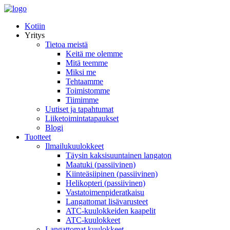
Kotiin
Yritys
Tietoa meistä
Keitä me olemme
Mitä teemme
Miksi me
Tehtaamme
Toimistomme
Tiimimme
Uutiset ja tapahtumat
Liiketoimintatapaukset
Blogi
Tuotteet
Ilmailukuulokkeet
Täysin kaksisuuntainen langaton
Maatuki (passiivinen)
Kiinteäsiipinen (passiivinen)
Helikopteri (passiivinen)
Vastatoimenpideratkaisu
Langattomat lisävarusteet
ATC-kuulokkeiden kaapelit
ATC-kuulokkeet
Langattomat kuulokkeet