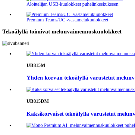
Aloittelijan USB-kuulokkeet puhelinkeskukseen
Premium Teams/UC -vastamelukuulokkeet
Tekoälyllä toimivat melunvaimennuskuulokkeet
UB815M
Yhden korvan tekoälyllä varustetut melun
UB815DM
Kaksikorvaiset tekoälyllä varustetut melu