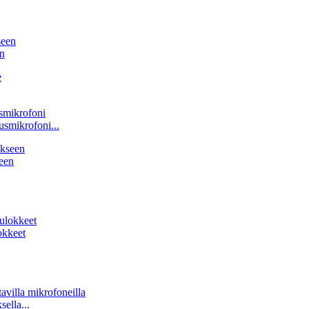
en
smikrofoni...
een
okkeet
ella...