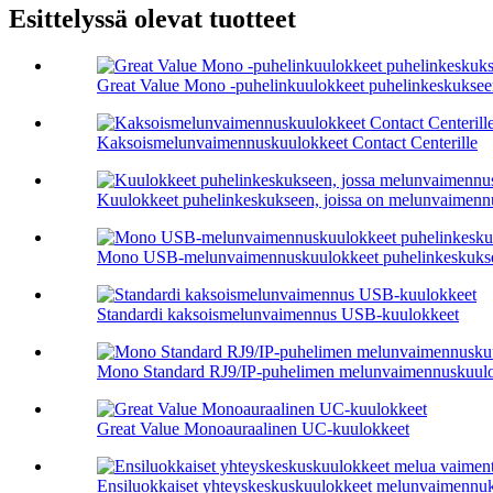
Esittelyssä olevat tuotteet
Great Value Mono -puhelinkuulokkeet puhelinkeskukse
Kaksoismelunvaimennuskuulokkeet Contact Centerille
Kuulokkeet puhelinkeskukseen, joissa on melunvaimennu
Mono USB-melunvaimennuskuulokkeet puhelinkeskuks
Standardi kaksoismelunvaimennus USB-kuulokkeet
Mono Standard RJ9/IP-puhelimen melunvaimennuskuul
Great Value Monoauraalinen UC-kuulokkeet
Ensiluokkaiset yhteyskeskuskuulokkeet melunvaimennuks