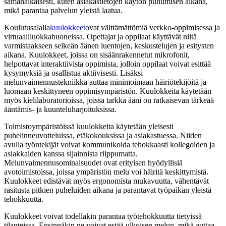
samanaikaisesti, kuten asiakastietojen käytön puhumisen aikana,
mikä parantaa palvelun yleistä laatua.
Koulutusalalla
kuulokkeet
ovat välttämättömiä verkko-oppimisessa ja
virtuaaliluokkahuoneissa. Opettajat ja oppilaat käyttävät niitä
varmistaakseen selkeän äänen luentojen, keskustelujen ja esitysten
aikana. Kuulokkeet, joissa on sisäänrakennetut mikrofonit,
helpottavat interaktiivista oppimista, jolloin oppilaat voivat esittää
kysymyksiä ja osallistua aktiivisesti. Lisäksi
melunvaimennustekniikka auttaa minimoimaan häiriötekijöitä ja
luomaan keskittyneen oppimisympäristön. Kuulokkeita käytetään
myös kielilaboratorioissa, joissa tarkka ääni on ratkaisevan tärkeää
ääntämis- ja kuunteluharjoituksissa.
Toimistoympäristöissä kuulokkeita käytetään yleisesti
puhelinneuvotteluissa, etäkokouksissa ja asiakastuessa. Niiden
avulla työntekijät voivat kommunikoida tehokkaasti kollegoiden ja
asiakkaiden kanssa sijainnista riippumatta.
Melunvaimennusominaisuudet ovat erityisen hyödyllisiä
avotoimistoissa, joissa ympäristön melu voi häiritä keskittymistä.
Kuulokkeet edistävät myös ergonomista mukavuutta, vähentävät
rasitusta pitkien puheluiden aikana ja parantavat työpaikan yleistä
tehokkuutta.
Kuulokkeet voivat todellakin parantaa työtehokkuutta tietyissä
tilanteissa. Ensinnäkin ne voivat estää ulkoisen melun, mikä auttaa