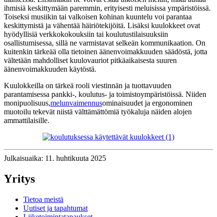
ihmisiä keskittymään paremmin, erityisesti meluisissa ympäristöissä.
Toiseksi musiikin tai valkoisen kohinan kuuntelu voi parantaa
keskittymistä ja vähentää häiriötekijöitä. Lisäksi kuulokkeet ovat
hyödyllisiä verkkokokouksiin tai koulutustilaisuuksiin
osallistumisessa, sillä ne varmistavat selkeän kommunikaation. On
kuitenkin tärkeää olla tietoinen äänenvoimakkuuden säädöstä, jotta
vältetään mahdolliset kuulovauriot pitkäaikaisesta suuren
äänenvoimakkuuden käytöstä.
Kuulokkeilla on tärkeä rooli viestinnän ja tuottavuuden
parantamisessa pankki-, koulutus- ja toimistoympäristöissä. Niiden
monipuolisuus,
melunvaimennus
ominaisuudet ja ergonominen
muotoilu tekevät niistä välttämättömiä työkaluja näiden alojen
ammattilaisille.
Julkaisuaika: 11. huhtikuuta 2025
Yritys
Tietoa meistä
Uutiset ja tapahtumat
Liiketoimintatapaukset