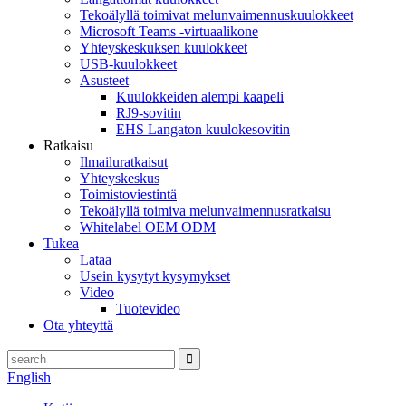
Tekoälyllä toimivat melunvaimennuskuulokkeet
Microsoft Teams -virtuaalikone
Yhteyskeskuksen kuulokkeet
USB-kuulokkeet
Asusteet
Kuulokkeiden alempi kaapeli
RJ9-sovitin
EHS Langaton kuulokesovitin
Ratkaisu
Ilmailuratkaisut
Yhteyskeskus
Toimistoviestintä
Tekoälyllä toimiva melunvaimennusratkaisu
Whitelabel OEM ODM
Tukea
Lataa
Usein kysytyt kysymykset
Video
Tuotevideo
Ota yhteyttä
English