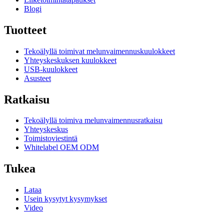
Blogi
Tuotteet
Tekoälyllä toimivat melunvaimennuskuulokkeet
Yhteyskeskuksen kuulokkeet
USB-kuulokkeet
Asusteet
Ratkaisu
Tekoälyllä toimiva melunvaimennusratkaisu
Yhteyskeskus
Toimistoviestintä
Whitelabel OEM ODM
Tukea
Lataa
Usein kysytyt kysymykset
Video