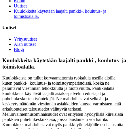
Kotiin
Uutiset
Kuulokkeita käytetään laajalti pankki-, koulutus- ja
toimistoalalla.
Uutiset
Yritysuutiset
Alan uutiset
Blogi
Kuulokkeita käytetään laajalti pankki-, koulutus- ja
toimistoalalla.
Kuulokkeista on tullut korvaamattomia työkaluja useilla aloilla,
kuten pankki-, koulutus- ja toimistoympäristöissä, koska ne
parantavat viestinnän tehokkuutta ja tuottavuutta. Pankkialalla
kuulokkeita käyttävät laajalti asiakaspalvelun edustajat ja
puhelinkeskusten työntekijät. Ne mahdollistavat selkeän ja
keskeytymättömän viestinnän asiakkaiden kanssa varmistaen, että
arkaluonteiset taloustiedot välittyvät tarkasti.
Melunvaimennusominaisuudet ovat erityisen hyödyllisiä kiireisissä
pankkien puhelinkeskuksissa, joissa taustamelu voi häiritä.
Kuulokkeet mahdollistavat myös pankkityöntekijöille useita asioita