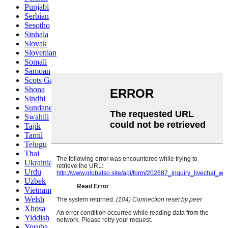
Punjabi
Serbian
Sesotho
Sinhala
Slovak
Slovenian
Somali
Samoan
Scots Gaelic
Shona
Sindhi
Sundanese
Swahili
Tajik
Tamil
Telugu
Thai
Ukrainian
Urdu
Uzbek
Vietnamese
Welsh
Xhosa
Yiddish
Yoruba