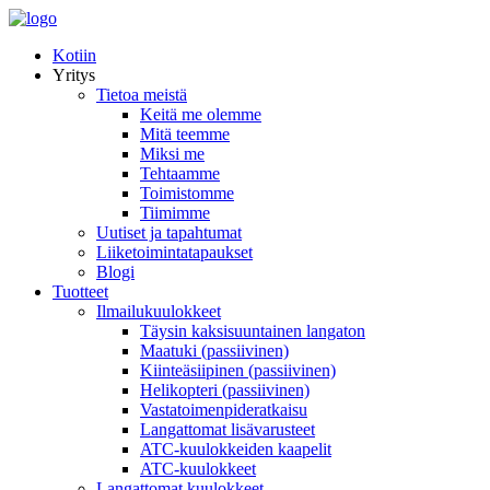
Kotiin
Yritys
Tietoa meistä
Keitä me olemme
Mitä teemme
Miksi me
Tehtaamme
Toimistomme
Tiimimme
Uutiset ja tapahtumat
Liiketoimintatapaukset
Blogi
Tuotteet
Ilmailukuulokkeet
Täysin kaksisuuntainen langaton
Maatuki (passiivinen)
Kiinteäsiipinen (passiivinen)
Helikopteri (passiivinen)
Vastatoimenpideratkaisu
Langattomat lisävarusteet
ATC-kuulokkeiden kaapelit
ATC-kuulokkeet
Langattomat kuulokkeet