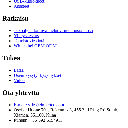
USB-kuulokkeet
Asusteet
Ratkaisu
Tekoälyllä toimiva melunvaimennusratkaisu
Yhteyskeskus
Toimistoviestintä
Whitelabel OEM ODM
Tukea
Lataa
Usein kysytyt kysymykset
Video
Ota yhteyttä
E-mail: sales@inbertec.com
Osoite: Huone 701, Rakennus 3, 455 2nd Ring Rd South,
Xiamen, 361100, Kiina
Puhelin: +86-592-6154911