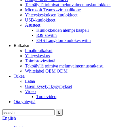
Tekoälyllä toimivat melunvaimennuskuulokkeet
Microsoft Teams -virtuaalikone
Yhteyskeskuksen kuulokkeet
USB-kuulokkeet
Asusteet
Kuulokkeiden alempi kaapeli
RJ9-sovitin
EHS Langaton kuulokesovitin
Ratkaisu
Ilmailuratkaisut
Yhteyskeskus
Toimistoviestintä
Tekoälyllä toimiva melunvaimennusratkaisu
Whitelabel OEM ODM
Tukea
Lataa
Usein kysytyt kysymykset
Video
Tuotevideo
Ota yhteyttä
English