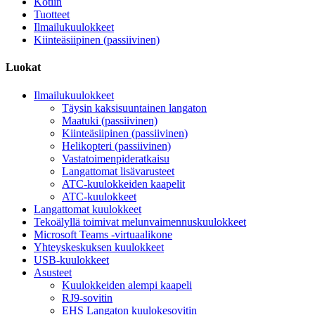
Kotiin
Tuotteet
Ilmailukuulokkeet
Kiinteäsiipinen (passiivinen)
Luokat
Ilmailukuulokkeet
Täysin kaksisuuntainen langaton
Maatuki (passiivinen)
Kiinteäsiipinen (passiivinen)
Helikopteri (passiivinen)
Vastatoimenpideratkaisu
Langattomat lisävarusteet
ATC-kuulokkeiden kaapelit
ATC-kuulokkeet
Langattomat kuulokkeet
Tekoälyllä toimivat melunvaimennuskuulokkeet
Microsoft Teams -virtuaalikone
Yhteyskeskuksen kuulokkeet
USB-kuulokkeet
Asusteet
Kuulokkeiden alempi kaapeli
RJ9-sovitin
EHS Langaton kuulokesovitin