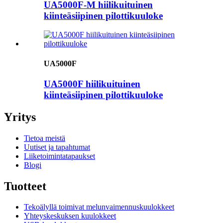
UA5000F-M hiilikuituinen
kiinteäsiipinen pilottikuuloke
UA5000F
UA5000F hiilikuituinen
kiinteäsiipinen pilottikuuloke
Yritys
Tietoa meistä
Uutiset ja tapahtumat
Liiketoimintatapaukset
Blogi
Tuotteet
Tekoälyllä toimivat melunvaimennuskuulokkeet
Yhteyskeskuksen kuulokkeet