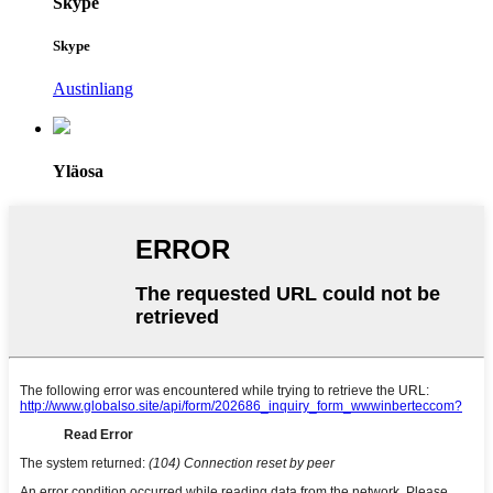
Skype
Skype
Austinliang
Yläosa