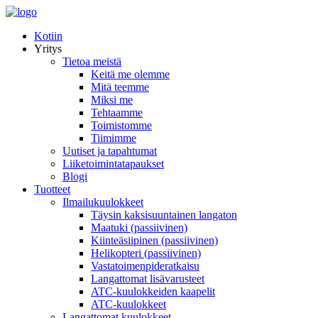
Kotiin
Yritys
Tietoa meistä
Keitä me olemme
Mitä teemme
Miksi me
Tehtaamme
Toimistomme
Tiimimme
Uutiset ja tapahtumat
Liiketoimintatapaukset
Blogi
Tuotteet
Ilmailukuulokkeet
Täysin kaksisuuntainen langaton
Maatuki (passiivinen)
Kiinteäsiipinen (passiivinen)
Helikopteri (passiivinen)
Vastatoimenpideratkaisu
Langattomat lisävarusteet
ATC-kuulokkeiden kaapelit
ATC-kuulokkeet
Langattomat kuulokkeet